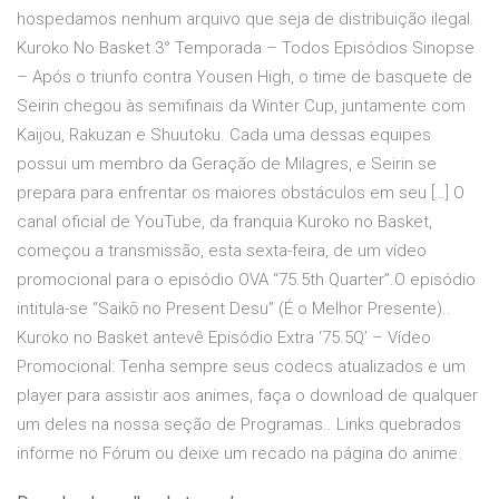
hospedamos nenhum arquivo que seja de distribuição ilegal.
Kuroko No Basket 3° Temporada – Todos Episódios Sinopse
– Após o triunfo contra Yousen High, o time de basquete de
Seirin chegou às semifinais da Winter Cup, juntamente com
Kaijou, Rakuzan e Shuutoku. Cada uma dessas equipes
possui um membro da Geração de Milagres, e Seirin se
prepara para enfrentar os maiores obstáculos em seu […] O
canal oficial de YouTube, da franquia Kuroko no Basket,
começou a transmissão, esta sexta-feira, de um vídeo
promocional para o episódio OVA “75.5th Quarter”.O episódio
intitula-se “Saikō no Present Desu” (É o Melhor Presente)..
Kuroko no Basket antevê Episódio Extra ‘75.5Q’ – Vídeo
Promocional: Tenha sempre seus codecs atualizados e um
player para assistir aos animes, faça o download de qualquer
um deles na nossa seção de Programas.. Links quebrados
informe no Fórum ou deixe um recado na página do anime.