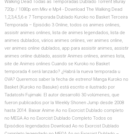
Walking Dead Todas as Temporadas Dublado Torrent Bluray
720p / 1080p em Mkv e Mp4 - Download The Walking Dead
1,2,3,4,5,6 e 7 Temporada Dublado Kuroko no Basket Terceira
Temporada – Episódio 3 Online, todos os animes onlines,
assisitr animes onlines, lista de animes legendados, lista de
animes dublados, vários animes onlines, ver animes online,
ver animes online dublados, app para assisitir animes, assistir
animes online dublado, assistir Animes onlines, animes lista,
site de Animes onlines Cuando se Kuroko no Basket
temporada 4 será lanzado? ¿Habrá la nueva temporada u
OVA? Queremos saber la fecha de estreno! Manga Kuroko no
Basket (Kuroko no Basuke) está escrito e ilustrado por
Tadatoshi Fujimaki. El autor desarrolló 30 volúmenes, que
fueron publicados por la Weekly Shonen Jump desde 2008
hasta 2014. Baixar Anime Ao no Exorcist Dublado completo
no MEGA Ao no Exorcist Dublado Completo Todos os
Episódios legendados Download Ao no Exorcist Dublado
Completo legendado no MEGA Ao no Exorcist Dublado –