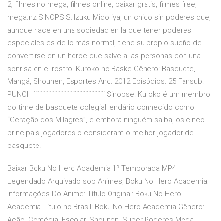
2, filmes no mega, filmes online, baixar gratis, filmes free,
mega.nz SINOPSIS: Izuku Midoriya, un chico sin poderes que,
aunque nace en una sociedad en la que tener poderes
especiales es de lo más normal, tiene su propio sueño de
convertirse en un héroe que salve a las personas con una
sonrisa en el rostro. Kuroko no Baske Gênero: Basquete,
Mangá, Shounen, Esportes Ano: 2012 Episódios: 25 Fansub:
PUNCH ¨¨¨¨¨¨¨¨¨¨¨¨¨¨¨¨¨¨¨¨¨¨¨¨ Sinopse: Kuroko é um membro
do time de basquete colegial lendário conhecido como
“Geração dos Milagres”, e embora ninguém saiba, os cinco
principais jogadores o consideram o melhor jogador de
basquete.
Baixar Boku No Hero Academia 1ª Temporada MP4
Legendado Arquivado sob Animes, Boku No Hero Academia;
Informações Do Anime: Título Original: Boku No Hero
Academia Título no Brasil: Boku No Hero Academia Gênero:
Ação, Comédia, Escolar, Shounen, Super Poderes Mega