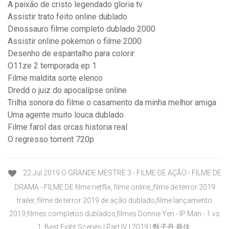
A paixão de cristo legendado gloria tv
Assistir trato feito online dublado
Dinossauro filme completo dublado 2000
Assistir online pokemon o filme 2000
Desenho de espantalho para colorir
O11ze 2 temporada ep 1
Filme maldita sorte elenco
Dredd o juiz do apocalípse online
Trilha sonora do filme o casamento da minha melhor amiga
Uma agente muito louca dublado
Filme farol das orcas historia real
O regresso torrent 720p
22 Jul 2019 O GRANDE MESTRE 3 - FILME DE AÇÃO - FILME DE
DRAMA - FILME DE filme netflix, filme online,,filme de terror 2019
trailer, filme de terror 2019 de ação dublado,filme lançamento
2019,filmes completos dublados,filmes Donnie Yen - IP Man - 1 vs
1: Best Fight Scenes | Part IV | 2019 | 甄子丹 最佳