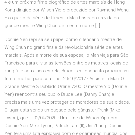
4 é um próximo filme biográfico de artes marciais de Hong
Kong dirigido por Wilson Yip e produzido por Raymond Wong.
É o quarto da série de filmes Ip Man baseado na vida do
grande mestre Wing Chun de mesmo nome […]
Donnie Yen reprisa seu papel como o lendário mestre de
Wing Chun no grand finale da revolucionária série de artes
marciais. Após a morte de sua esposa, Ip Man viaja para São
Francisco para aliviar as tensões entre os mestres locais de
kung fu e seu aluno estrela, Bruce Lee, enquanto procura um
futuro melhor para seu filho. 20/10/2017 · Assistir Ip Man: O
Grande Mestre 3 Dublado Online 720p. O mestre Yip (Donnie
Yen) reencontra seu pupilo Bruce Lee (Danny Chan) e
precisa mais uma vez proteger os moradores de sua cidade.
O lugar está sendo ameaçado pelo gângster Frank (Mike
Tyson), que … 02/04/2020 · Um filme de Wilson Yip com
Donnie Yen, Mike Tyson, Patrick Tam (II), Jin Zhang. Donnie
Yen terá uma luta explosiva com o ex-campeão mundial dos