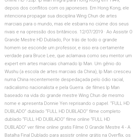
Online HD 720p. Ip Man imigra para Hong Kong em 1949,
depois dos conflitos com os japoneses. Em Hong Kong, ele
intenciona propagar sua disciplina Wing Chun de artes
marciais para o mundo, mas ele esbarra no ciúme dos seus
rivais e na opressão dos britânicos. 12/07/2019 · Ao Assistir O
Grande Mestre HD Dublado, Por trás de todo o grande
homem se esconde um professor, e isso era certamente
verdade para Bruce Lee, que aclamava como seu mentor um
expert em artes marciais chamado Ip Man. Um gênio do
Wushu (a escola de artes marciais da China), Ip Man cresceu
numa China recentemente despedaçada pelo ódio racial,
radicalismo nacionalista e pela Guerra. de filmes Ip Man
baseado na vida do grande mestre Wing Chun de mesmo
nome e apresenta Donnie Yen reprisando o papel. ”FULL HD
DUBLADO” dublado ”FULL HD DUBLADO” filme completo
dublado ”FULL HD DUBLADO” filme online ”FULL HD
DUBLADO” ver filme online gratis Filme O Grande Mestre 4 - A
Batalha Final Dublado para assistir online grátis na Overflix, os