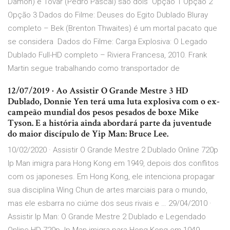
Damon) e Tovar (Pedro Pascal) são dois Opção 1 Opção 2
Opção 3 Dados do Filme: Deuses do Egito Dublado Bluray
completo – Bek (Brenton Thwaites) é um mortal pacato que
se considera Dados do Filme: Carga Explosiva: O Legado
Dublado Full-HD completo – Riviera Francesa, 2010. Frank
Martin segue trabalhando como transportador de
12/07/2019 · Ao Assistir O Grande Mestre 3 HD
Dublado, Donnie Yen terá uma luta explosiva com o ex-
campeão mundial dos pesos pesados de boxe Mike
Tyson. E a história ainda abordará parte da juventude
do maior discípulo de Yip Man: Bruce Lee.
10/02/2020 · Assistir O Grande Mestre 2 Dublado Online 720p
Ip Man imigra para Hong Kong em 1949, depois dos conflitos
com os japoneses. Em Hong Kong, ele intenciona propagar
sua disciplina Wing Chun de artes marciais para o mundo,
mas ele esbarra no ciúme dos seus rivais e … 29/04/2010 ·
Assistir Ip Man: O Grande Mestre 2 Dublado e Legendado